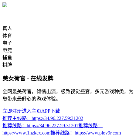
真人
体育
电子
电竞
捕鱼
棋牌
美女荷官 · 在线发牌
全网最美荷官，倾情出演，极致视觉盛宴，多元游戏种类，为
您带来最舒心的游戏体验。
立即注册
进入主页
APP下载
推荐主线路：
https://34.96.227.59:31202
推荐线路：
https://34.96.227.59:31201
推荐线路：
https://www.1nzkex.com
推荐线路：
https://www.plov9r.com