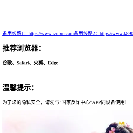
备用线路
1
：
https://www.rznbm.com
备用线路
2
：
https://www.k89
推荐浏览器：
谷歌、Safari、火狐、Edge
温馨提示：
为了您的隐私安全，请勿与"国家反诈中心"APP同设备使用！