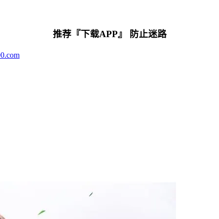
推荐『下载APP』 防止迷路
00.com