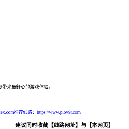
您带来最舒心的游戏体验。
kex.com
推荐线路：
https://www.plov9r.com
建议同时收藏【线路网址】与【本网页】