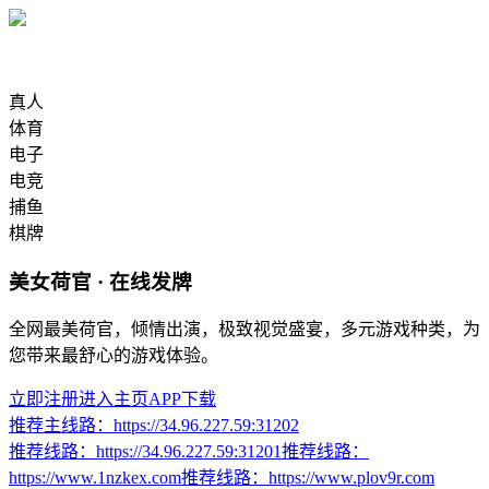
真人
体育
电子
电竞
捕鱼
棋牌
美女荷官 · 在线发牌
全网最美荷官，倾情出演，极致视觉盛宴，多元游戏种类，为
您带来最舒心的游戏体验。
立即注册
进入主页
APP下载
推荐主线路：
https://34.96.227.59:31202
推荐线路：
https://34.96.227.59:31201
推荐线路：
https://www.1nzkex.com
推荐线路：
https://www.plov9r.com