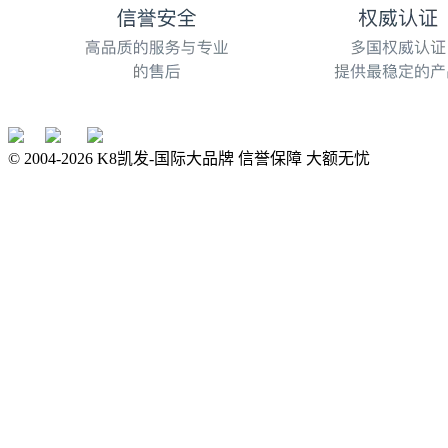
© 2004-
2026
K8凯发-国际大品牌 信誉保障 大额无忧